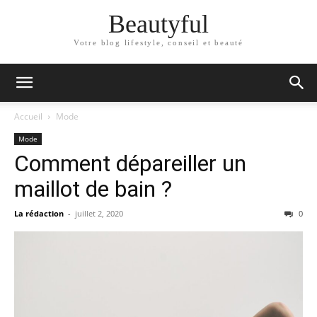
Beautyful
Votre blog lifestyle, conseil et beauté
Accueil
Mode
Mode
Comment dépareiller un
maillot de bain ?
La rédaction
-
juillet 2, 2020
0