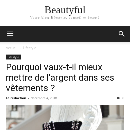
Beautyful
Votre blog lifestyle, conseil et beauté
Accueil
Lifestyle
Lifestyle
Pourquoi vaux-t-il mieux
mettre de l’argent dans ses
vêtements ?
La rédaction
-
décembre 4, 2018
0