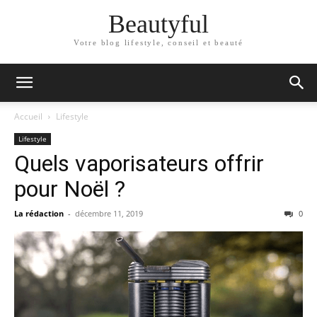
Beautyful
Votre blog lifestyle, conseil et beauté
Accueil
Lifestyle
Lifestyle
Quels vaporisateurs offrir
pour Noël ?
La rédaction
-
décembre 11, 2019
0