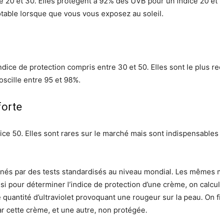
 20 et 30. Elles protègent à 92% des UVB pour un indice 20 et 9
otable lorsque que vous vous exposez au soleil.
e
ndice de protection compris entre 30 et 50. Elles sont le plus
oscille entre 95 et 98%.
forte
dice 50. Elles sont rares sur le marché mais sont indispensable
minés par des tests standardisés au niveau mondial. Les mêmes 
insi pour déterminer l’indice de protection d’une crème, on calc
e quantité d’ultraviolet provoquant une rougeur sur la peau. On f
r cette crème, et une autre, non protégée.