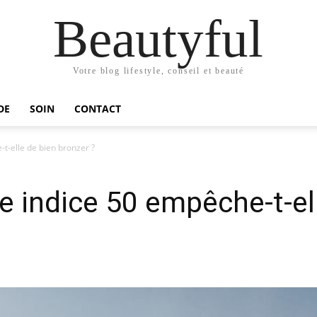
Beautyful
Votre blog lifestyle, conseil et beauté
DE
SOIN
CONTACT
t-elle de bien bronzer ?
e indice 50 empêche-t-el