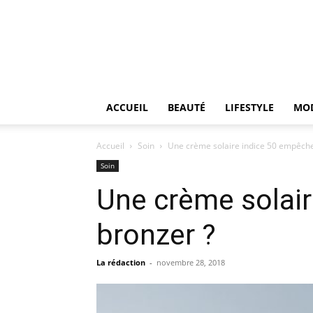
ACCUEIL
BEAUTÉ
LIFESTYLE
MO
Accueil
Soin
Une crème solaire indice 50 empêche-
Soin
Une crème solair
bronzer ?
La rédaction
-
novembre 28, 2018